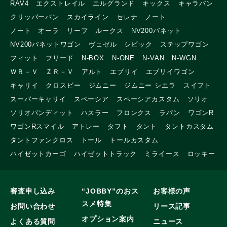
RAV4
エクストレイル
エルグランド
キックス
キャラバン
クリッパーバン
スカイライン
セレナ
ノート
ノート オーラ
リーフ
ルークス
NV200バネット
NV200バネットワゴン
ヴェゼル
シビック
ステップワゴン
フィット
フリード
N-BOX
N-ONE
N-VAN
N-WGN
ＷＲ－Ｖ
ＺＲ－Ｖ
アルト
エブリイ
エブリイワゴン
キャリイ
クロスビー
ジムニー
ジムニー シエラ
スイフト
スーパーキャリイ
スペーシア
スペーシアカスタム
ソリオ
ソリオバンディット
ハスラー
フロンクス
ラパン
ワゴンR
ワゴンRスマイル
アトレー
タフト
タント
タントカスタム
タントファンクロス
トール
トールカスタム
ハイゼットカーゴ
ハイゼットトラック
ミライース
ロッキー
審査申し込み
“JOBBY”のおス
お客様の声
スメ特集
お問い合わせ
リース記事
オプション案内
よくある質問
ニュース