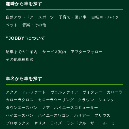
趣味から車を探す
自然アウトドア
スポーツ
子育て・習い事
自転車・バイク
ペット
音楽・その他
”JOBBY”について
納車までのご案内
サービス案内
アフターフォロー
その他車種相談
車名から車を探す
アクア
アルファード
ヴェルファイア
ヴォクシー
カローラ
カローラクロス
カローラツーリング
クラウン
シエンタ
タウンエースバン
ノア
ハイエースコミューター
ハイエースバン
ハイエースワゴン
ハリアー
プリウス
プロボックス
ヤリス
ライズ
ランドクルーザー
ルーミー