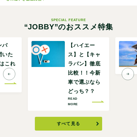
SPECIAL FEATURE
“JOBBY”のおススメ特集
ンパ
【ハイエー
聞いた
ス】と【キャ
Pはこれ
ラバン】徹底
比較！！今新
車で選ぶなら
どっち？？
READ
MORE
すべて見る