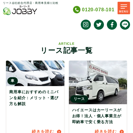
リース会社総合代理店・商用車見積り比較
0120-078-101
MENU
ARTICLE
リース記事一覧
車
商用車におすすめのミニバ
ンを紹介：メリット・選び
リース
方も解説
ハイエースはカーリースが
お得！法人・個人事業主が
即納車で安く乗る方法
続きを読む
続きを読む