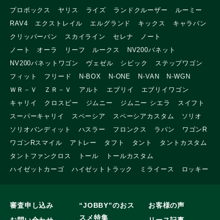
プロボックス
ヤリス
ライズ
ランドクルーザー
ルーミー
RAV4
エクストレイル
エルグランド
キックス
キャラバン
クリッパーバン
スカイライン
セレナ
ノート
ノート オーラ
リーフ
ルークス
NV200バネット
NV200バネットワゴン
ヴェゼル
シビック
ステップワゴン
フィット
フリード
N-BOX
N-ONE
N-VAN
N-WGN
ＷＲ－Ｖ
ＺＲ－Ｖ
アルト
エブリイ
エブリイワゴン
キャリイ
クロスビー
ジムニー
ジムニー シエラ
スイフト
スーパーキャリイ
スペーシア
スペーシアカスタム
ソリオ
ソリオバンディット
ハスラー
フロンクス
ラパン
ワゴンR
ワゴンRスマイル
アトレー
タフト
タント
タントカスタム
タントファンクロス
トール
トールカスタム
ハイゼットカーゴ
ハイゼットトラック
ミライース
ロッキー
審査申し込み
“JOBBY”のおス
お客様の声
スメ特集
お問い合わせ
リース記事