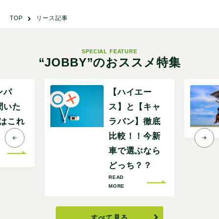
TOP
リース記事
SPECIAL FEATURE
“JOBBY”のおススメ特集
ンパ
【ハイエー
聞いた
ス】と【キャ
Pはこれ
ラバン】徹底
比較！！今新
車で選ぶなら
どっち？？
READ
MORE
すべて見る