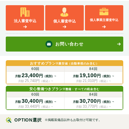
ンも多数紹介可能です！
個人事業主
審査申込
法人
審査申込
個人
審査申込
お問い合わせ
おすすめプラン
※最安値（自動車税のみ含む）
60回
84回
23,400
19,100
円
円
月額
（税別）~
月額
（税別）~
25,740
円
21,010
円
月額
（税込）~
月額
（税込）~
安心整備つきプラン
※整備・すべての税金含む
60回
84回
30,400
30,700
円
円
月額
（税別）~
月額
（税別）~
33,440
円
33,770
円
月額
（税込）~
月額
（税込）~
OPTION選択
※掲載装備品以外もお取付け可能です。