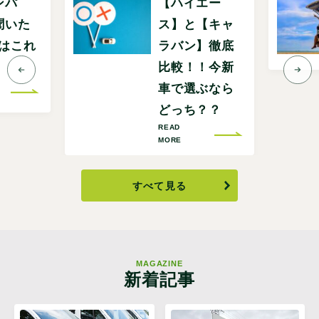
ンパ
【ハイエー
聞いた
ス】と【キャ
Pはこれ
ラバン】徹底
比較！！今新
車で選ぶなら
どっち？？
READ
MORE
すべて見る
MAGAZINE
新着記事