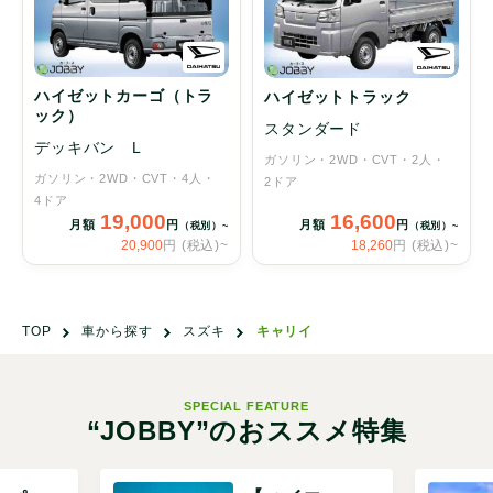
ハイゼットカーゴ（トラ
ハイゼットトラック
ック）
スタンダード
デッキバン L
ガソリン
2WD
CVT
2人
ガソリン
2WD
CVT
4人
2ドア
4ドア
19,000
16,600
月額
円
月額
円
（税別）~
（税別）~
20,900
円 (税込)~
18,260
円 (税込)~
TOP
車から探す
スズキ
キャリイ
SPECIAL FEATURE
“JOBBY”のおススメ特集