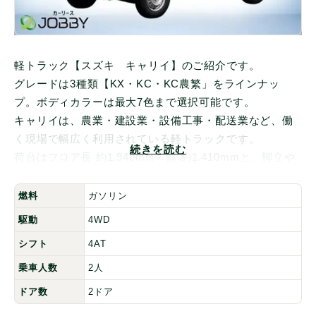
軽トラック【スズキ キャリイ】のご紹介です。
グレードは3種類【KX・KC・KC農繁」をラインナッ
プ。ボディカラーは最大7色まで選択可能です。
キャリイは、農業・建設業・設備工事・配送業など、働
く現場で幅広く利用されている軽トラックです。
続きを読む
荷台はフロア長 約1,940mm・幅 約1,410mmと、脚立や
資材、収穫コンテナを余裕で積載可能です。
車両サイズは軽自動車規格ならではのコンパクト設計
燃料
ガソリン
で、狭い道や倉庫内でも取り回しがしやすいです。
駆動
4WD
燃費性能にも優れ、低燃費で経済的。高い積載力と使い
シフト
4AT
勝手の良さが最大のアピールポイントです。
≪スズキ キャリイ≫のご相談・無料審査はお気軽に
乗車人数
2人
【カーリースＪＯＢＢＹ】までご連絡ください。カーリ
ドア数
2ドア
ースＪＯＢＢＹなら車・仕事・趣味に合わせたオプショ