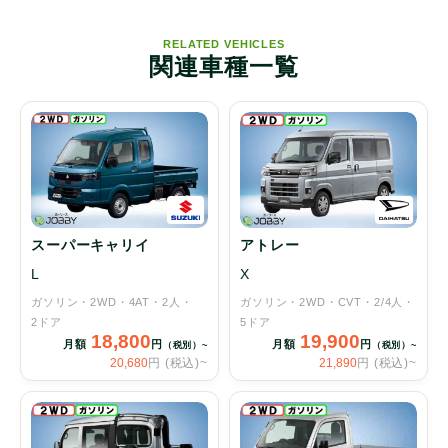
RELATED VEHICLES
関連車種一覧
スーパーキャリイ
アトレー
L
X
ガソリン
2WD
4AT
2人
ガソリン
2WD
CVT
2/4人
2ドア
5ドア
18,800
19,900
月額
円
月額
円
（税別）~
（税別）~
20,680
円 (税込)~
21,890
円 (税込)~