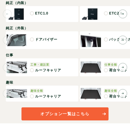
純正（内装）
ETC1.0
ETC2.0
純正（外装）
ドアバイザー
バックアイ
仕事
工事・建設業
仕事全般
ルーフキャリア
荷台マット
趣味
趣味全般
趣味全般
ルーフキャリア
荷台マット
オプション一覧はこちら