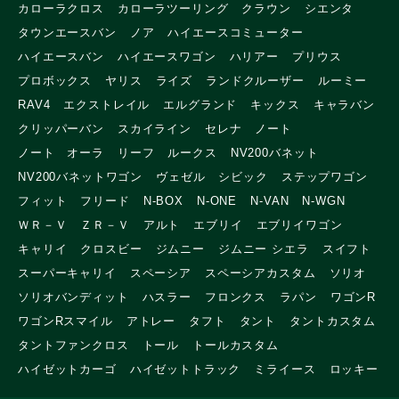
カローラクロス
カローラツーリング
クラウン
シエンタ
タウンエースバン
ノア
ハイエースコミューター
ハイエースバン
ハイエースワゴン
ハリアー
プリウス
プロボックス
ヤリス
ライズ
ランドクルーザー
ルーミー
RAV4
エクストレイル
エルグランド
キックス
キャラバン
クリッパーバン
スカイライン
セレナ
ノート
ノート オーラ
リーフ
ルークス
NV200バネット
NV200バネットワゴン
ヴェゼル
シビック
ステップワゴン
フィット
フリード
N-BOX
N-ONE
N-VAN
N-WGN
ＷＲ－Ｖ
ＺＲ－Ｖ
アルト
エブリイ
エブリイワゴン
キャリイ
クロスビー
ジムニー
ジムニー シエラ
スイフト
スーパーキャリイ
スペーシア
スペーシアカスタム
ソリオ
ソリオバンディット
ハスラー
フロンクス
ラパン
ワゴンR
ワゴンRスマイル
アトレー
タフト
タント
タントカスタム
タントファンクロス
トール
トールカスタム
ハイゼットカーゴ
ハイゼットトラック
ミライース
ロッキー