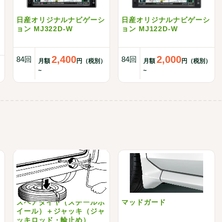
日産オリジナルナビゲーシ
日産オリジナルナビゲーシ
ョン MJ322D-W
ョン MJ122D-W
2,400
2,000
84回
84回
月額
円（税別）
月額
円（税別）
~
~
スペアタイヤ（スチールホ
マッドガード
イール）＋ジャッキ（ジャ
ッキロッド・輪止め）