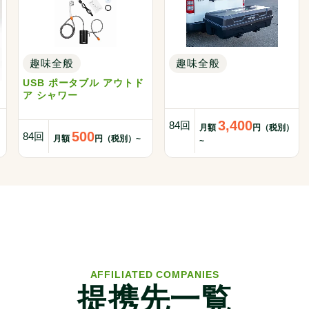
趣味全般
趣味全般
USB ポータブル アウトド
ア シャワー
3,400
84回
）
月額
円（税別）
500
84回
月額
円（税別）~
~
AFFILIATED COMPANIES
提携先一覧