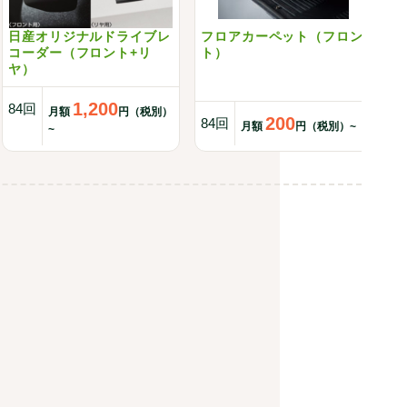
日産オリジナルドライブレ
フロアカーペット（フロン
イ
コーダー（フロント+リ
ト）
ン
ヤ）
1,200
84回
8
月額
円（税別）
200
84回
月額
円（税別）~
~