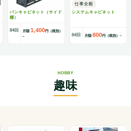
仕事全般
仕事全般
バンキャビネット（サイド
システムキャビネット
棚）
1,400
84回
）
月額
円（税別）
800
84回
月額
円（税別）~
~
HOBBY
趣味