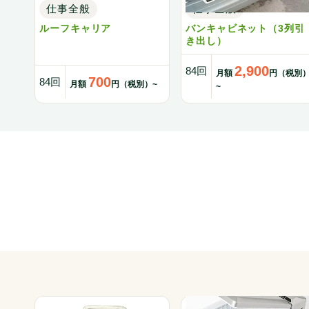
仕事全般
仕事全般
ルーフキャリア
バンキャビネット（3列引
き出し）
2,900
84回
月額
円（税別
700
84回
月額
円（税別）~
~