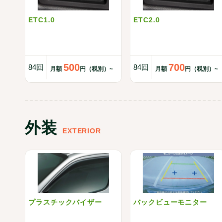
ETC1.0
ETC2.0
500
700
84回
84回
月額
円（税別）~
月額
円（税別）~
外装
EXTERIOR
プラスチックバイザー
バックビューモニター