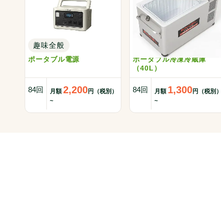
趣味全般
趣味全般
ポータブル電源
ポータブル冷凍冷蔵庫
（40L）
2,200
1,300
84回
84回
月額
円（税別）
月額
円（税別
~
~