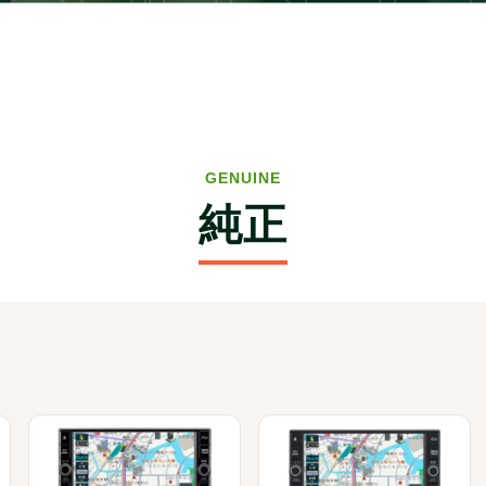
CAR 
GENUINE
純正