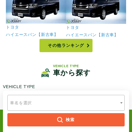
トヨタ
ト
トヨタ
ハイエースバン【新古車】
ア
ハイエースバン【新古車】
その他ランキング
VEHICLE TYPE
車から探す
VEHICLE
TYPE
車名を選択
検索