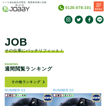
リース会社総合代理店・商用車見積り比較
0120-078-101
MENU
JOB
SCROLL
その仕事にバッチリフィット！
RANKING
週間閲覧ランキング
その他ランキング
NUMBER
01
NUMBER
02
N