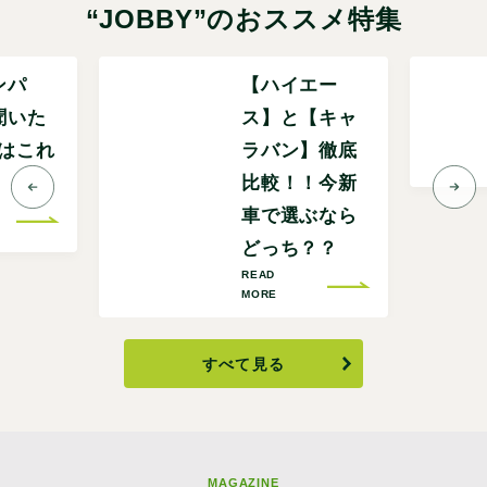
“JOBBY”のおススメ特集
ンパ
【ハイエー
聞いた
ス】と【キャ
Pはこれ
ラバン】徹底
比較！！今新
車で選ぶなら
どっち？？
READ
MORE
すべて見る
MAGAZINE