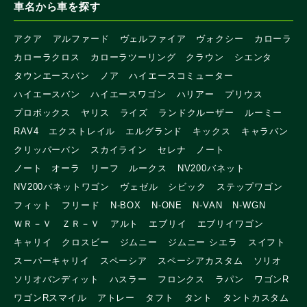
車名から車を探す
アクア
アルファード
ヴェルファイア
ヴォクシー
カローラ
カローラクロス
カローラツーリング
クラウン
シエンタ
タウンエースバン
ノア
ハイエースコミューター
ハイエースバン
ハイエースワゴン
ハリアー
プリウス
プロボックス
ヤリス
ライズ
ランドクルーザー
ルーミー
RAV4
エクストレイル
エルグランド
キックス
キャラバン
クリッパーバン
スカイライン
セレナ
ノート
ノート オーラ
リーフ
ルークス
NV200バネット
NV200バネットワゴン
ヴェゼル
シビック
ステップワゴン
フィット
フリード
N-BOX
N-ONE
N-VAN
N-WGN
ＷＲ－Ｖ
ＺＲ－Ｖ
アルト
エブリイ
エブリイワゴン
キャリイ
クロスビー
ジムニー
ジムニー シエラ
スイフト
スーパーキャリイ
スペーシア
スペーシアカスタム
ソリオ
ソリオバンディット
ハスラー
フロンクス
ラパン
ワゴンR
ワゴンRスマイル
アトレー
タフト
タント
タントカスタム