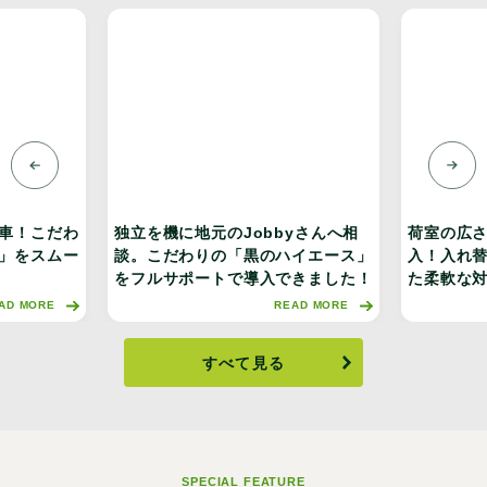
車！こだわ
独立を機に地元のJobbyさんへ相
荷室の広さ
」をスムー
談。こだわりの「黒のハイエース」
入！入れ
をフルサポートで導入できました！
た柔軟な
AD MORE
READ MORE
すべて見る
SPECIAL FEATURE