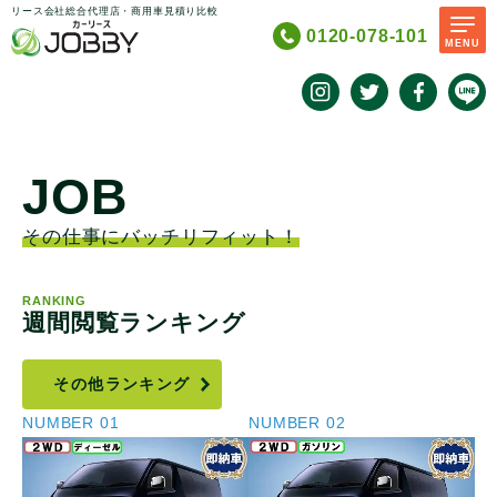
リース会社総合代理店・商用車見積り比較
0120-078-101
MENU
JOB
SCROLL
その仕事にバッチリフィット！
RANKING
週間閲覧ランキング
その他ランキング
NUMBER
02
NUMBER
03
N