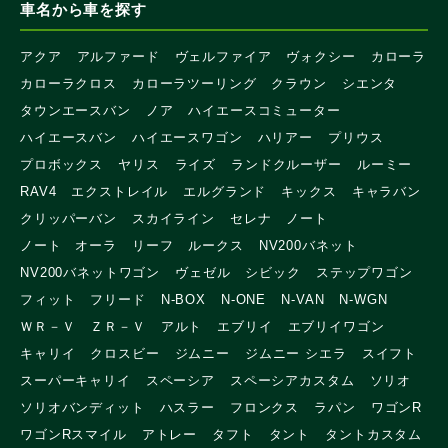
車名から車を探す
アクア
アルファード
ヴェルファイア
ヴォクシー
カローラ
カローラクロス
カローラツーリング
クラウン
シエンタ
タウンエースバン
ノア
ハイエースコミューター
ハイエースバン
ハイエースワゴン
ハリアー
プリウス
プロボックス
ヤリス
ライズ
ランドクルーザー
ルーミー
RAV4
エクストレイル
エルグランド
キックス
キャラバン
クリッパーバン
スカイライン
セレナ
ノート
ノート オーラ
リーフ
ルークス
NV200バネット
NV200バネットワゴン
ヴェゼル
シビック
ステップワゴン
フィット
フリード
N-BOX
N-ONE
N-VAN
N-WGN
ＷＲ－Ｖ
ＺＲ－Ｖ
アルト
エブリイ
エブリイワゴン
キャリイ
クロスビー
ジムニー
ジムニー シエラ
スイフト
スーパーキャリイ
スペーシア
スペーシアカスタム
ソリオ
ソリオバンディット
ハスラー
フロンクス
ラパン
ワゴンR
ワゴンRスマイル
アトレー
タフト
タント
タントカスタム