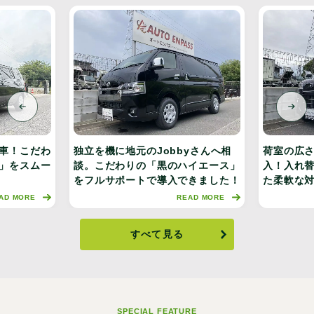
車！こだわ
独立を機に地元のJobbyさんへ相
荷室の広さ
」をスムー
談。こだわりの「黒のハイエース」
入！入れ
をフルサポートで導入できました！
た柔軟な
AD MORE
READ MORE
すべて見る
SPECIAL FEATURE