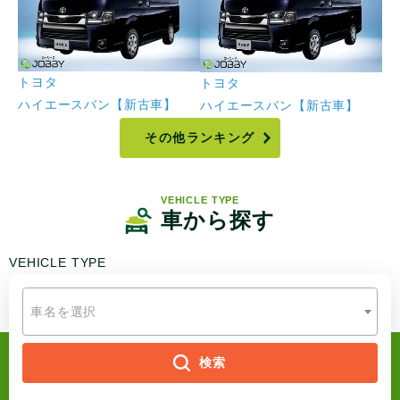
トヨタ
ニ
トヨタ
アクア
キ
ハイエースバン【新古車】
その他ランキング
VEHICLE TYPE
車から探す
VEHICLE
TYPE
車名を選択
検索