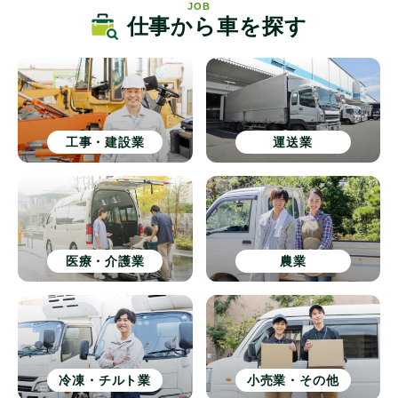
JOB
仕事から車を探す
工事・建設業
運送業
医療・介護業
農業
冷凍・チルト業
小売業・その他