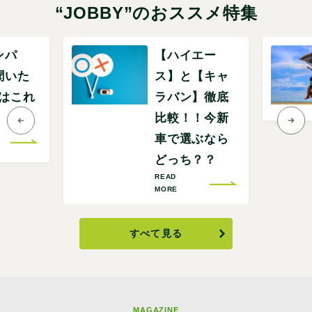
“JOBBY”のおススメ特集
ンパ
【ハイエー
聞いた
ス】と【キャ
Pはこれ
ラバン】徹底
比較！！今新
車で選ぶなら
どっち？？
READ
MORE
すべて見る
MAGAZINE