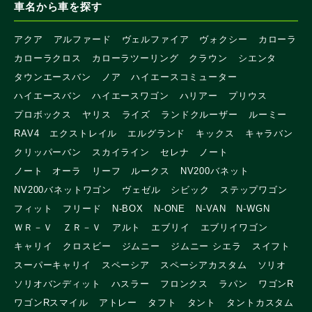
車名から車を探す
アクア
アルファード
ヴェルファイア
ヴォクシー
カローラ
カローラクロス
カローラツーリング
クラウン
シエンタ
タウンエースバン
ノア
ハイエースコミューター
ハイエースバン
ハイエースワゴン
ハリアー
プリウス
プロボックス
ヤリス
ライズ
ランドクルーザー
ルーミー
RAV4
エクストレイル
エルグランド
キックス
キャラバン
クリッパーバン
スカイライン
セレナ
ノート
ノート オーラ
リーフ
ルークス
NV200バネット
NV200バネットワゴン
ヴェゼル
シビック
ステップワゴン
フィット
フリード
N-BOX
N-ONE
N-VAN
N-WGN
ＷＲ－Ｖ
ＺＲ－Ｖ
アルト
エブリイ
エブリイワゴン
キャリイ
クロスビー
ジムニー
ジムニー シエラ
スイフト
スーパーキャリイ
スペーシア
スペーシアカスタム
ソリオ
ソリオバンディット
ハスラー
フロンクス
ラパン
ワゴンR
ワゴンRスマイル
アトレー
タフト
タント
タントカスタム