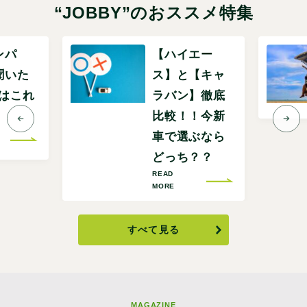
“JOBBY”のおススメ特集
ンパ
【ハイエー
聞いた
ス】と【キャ
Pはこれ
ラバン】徹底
比較！！今新
車で選ぶなら
どっち？？
READ
MORE
すべて見る
MAGAZINE