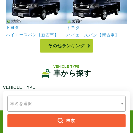
トヨタ
ト
トヨタ
ハイエースバン【新古車】
ア
ハイエースバン【新古車】
その他ランキング
VEHICLE TYPE
車から探す
VEHICLE
TYPE
車名を選択
検索