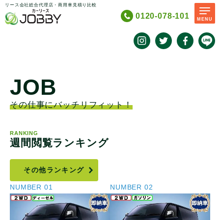
リース会社総合代理店・商用車見積り比較
0120-078-101
MENU
JOB
SCROLL
その仕事にバッチリフィット！
RANKING
週間閲覧ランキング
その他ランキング
NUMBER
01
NUMBER
02
N