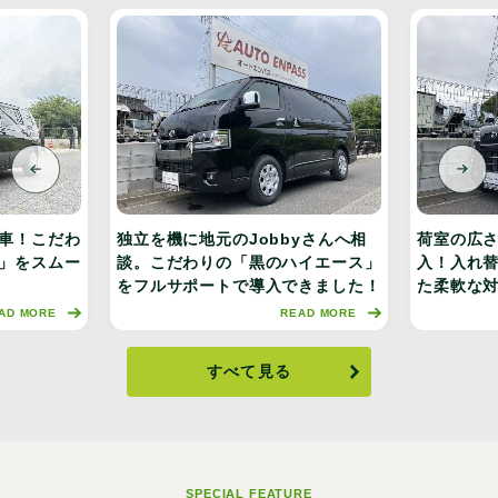
車！こだわ
独立を機に地元のJobbyさんへ相
荷室の広さ
」をスムー
談。こだわりの「黒のハイエース」
入！入れ
をフルサポートで導入できました！
た柔軟な
AD MORE
READ MORE
すべて見る
SPECIAL FEATURE