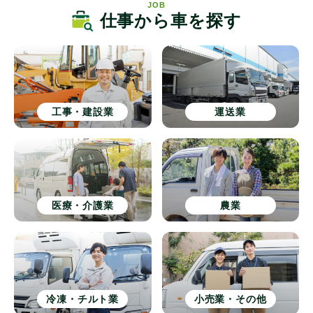
JOB
仕事から車を探す
工事・建設業
運送業
医療・介護業
農業
冷凍・チルト業
小売業・その他